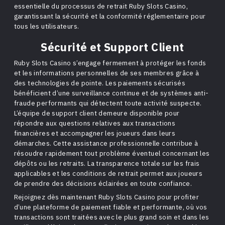
essentielle du processus de retrait Ruby Slots Casino,
garantissant la sécurité et la conformité réglementaire pour
tous les utilisateurs.
Sécurité et Support Client
Ruby Slots Casino s’engage fermement à protéger les fonds
et les informations personnelles de ses membres grâce à
des technologies de pointe. Les paiements sécurisés
bénéficient d’une surveillance continue et de systèmes anti-
fraude performants qui détectent toute activité suspecte.
L’équipe de support client demeure disponible pour
répondre aux questions relatives aux transactions
financières et accompagner les joueurs dans leurs
démarches. Cette assistance professionnelle contribue à
résoudre rapidement tout problème éventuel concernant les
dépôts ou les retraits. La transparence totale sur les frais
applicables et les conditions de retrait permet aux joueurs
de prendre des décisions éclairées en toute confiance.
Rejoignez dès maintenant Ruby Slots Casino pour profiter
d’une plateforme de paiement fiable et performante, où vos
transactions sont traitées avec le plus grand soin et dans les