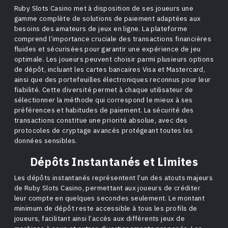
Ruby Slots Casino met à disposition de ses joueurs une
gamme complète de solutions de paiement adaptées aux
besoins des amateurs de jeux en ligne. La plateforme
comprend l’importance cruciale des transactions financières
fluides et sécurisées pour garantir une expérience de jeu
optimale. Les joueurs peuvent choisir parmi plusieurs options
de dépôt, incluant les cartes bancaires Visa et Mastercard,
ainsi que des portefeuilles électroniques reconnus pour leur
fiabilité. Cette diversité permet à chaque utilisateur de
sélectionner la méthode qui correspond le mieux à ses
préférences et habitudes de paiement. La sécurité des
transactions constitue une priorité absolue, avec des
protocoles de cryptage avancés protégeant toutes les
données sensibles.
Dépôts Instantanés et Limites
Les dépôts instantanés représentent l’un des atouts majeurs
de Ruby Slots Casino, permettant aux joueurs de créditer
leur compte en quelques secondes seulement. Le montant
minimum de dépôt reste accessible à tous les profils de
joueurs, facilitant ainsi l’accès aux différents jeux de