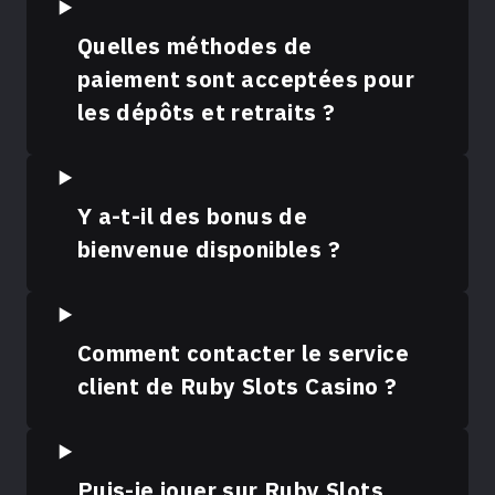
Quelles méthodes de
paiement sont acceptées pour
les dépôts et retraits ?
Y a-t-il des bonus de
bienvenue disponibles ?
Comment contacter le service
client de Ruby Slots Casino ?
Puis-je jouer sur Ruby Slots